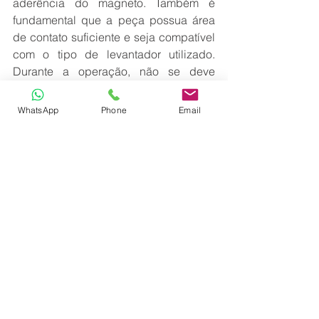
aderência do magneto. Também é 
fundamental que a peça possua área 
de contato suficiente e seja compatível 
com o tipo de levantador utilizado. 
Durante a operação, não se deve 
permanecer sob cargas suspensas, 
nem realizar movimentos bruscos, 
WhatsApp
Phone
Email
impactos ou balanços excessivos, que 
podem comprometer a estabilidade da 
carga.
Quando utilizados corretamente e em 
conformidade com a 
ASME B30.20
, os 
levantadores magnéticos oferecem 
diversos benefícios, como aumento da 
produtividade, redução do tempo de 
movimentação de materiais, menor 
esforço físico dos operadores e, 
principalmente, maior segurança no 