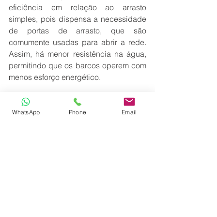
eficiência em relação ao arrasto 
simples, pois dispensa a necessidade 
de portas de arrasto, que são 
comumente usadas para abrir a rede. 
Assim, há menor resistência na água, 
permitindo que os barcos operem com 
menos esforço energético.
Vantagens da Técnica
WhatsApp
Phone
Email
Maior Área de Cobertura
: A sincronia 
entre os barcos possibilita a varredura 
de uma área mais extensa em menos 
tempo.
Eficiência Energética
: Sem o uso de 
portas de arrasto, o consumo de 
combustível é reduzido.
Precisão na Captura
: A técnica é 
especialmente eficaz para espécies-