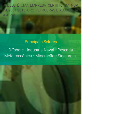
A DELU É UMA EMPRESA CERTIFICADA NBR
ISO9001:2015, CRC PETROBRÁS E ASSOCIADA
A ABNT.
Principais Setores
• Offshore • Indústria Naval • Pescaria •
Metalmecânica • Mineração • Siderurgia.