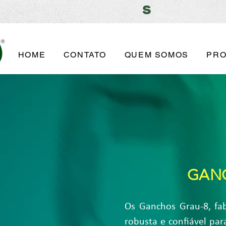
s
s
HOME
CONTATO
QUEM SOMOS
PR
GANC
Os Ganchos Grau-8, fa
robusta e confiável pa