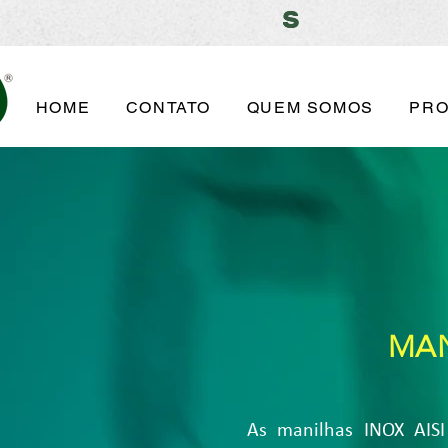
s
s
HOME
CONTATO
QUEM SOMOS
PR
MAN
As manilhas INOX AIS