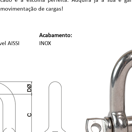
cado é a escolha perfeita. Adquira já a sua e ga
e movimentação de cargas!
Acabamento:
el AISSI
INOX