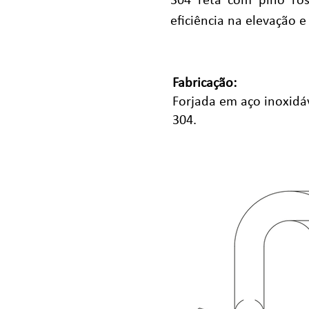
304 reta com pino ros
eficiência na elevação 
Fabricação:
Forjada em aço inoxidáv
304.