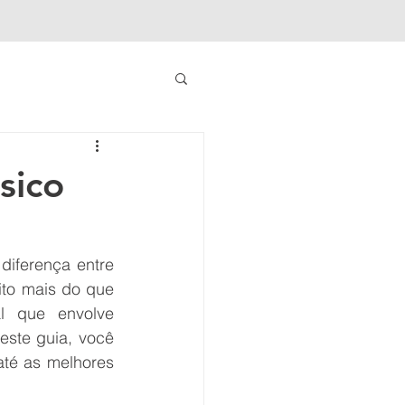
sico
iferença entre 
to mais do que 
l que envolve 
ste guia, você 
té as melhores 