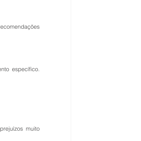
recomendações 
o específico. 
rejuízos muito 