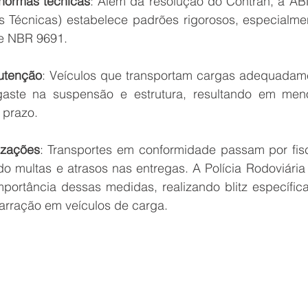
normas técnicas
: Além da resolução do Contran, a AB
s Técnicas) estabelece padrões rigorosos, especialmen
e NBR 9691.
utenção
: Veículos que transportam cargas adequadam
aste na suspensão e estrutura, resultando em meno
 prazo.
izações
: Transportes em conformidade passam por fisc
o multas e atrasos nas entregas. A Polícia Rodoviária 
portância dessas medidas, realizando blitz específicas
rração em veículos de carga.