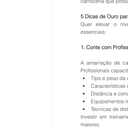
carroceria que pos
5 Dicas de Ouro par
Quer elevar o nív
essenciais:
1. Conte com Profiss
A amarração de car
Profissionais capaci
Tipo e peso da 
Características
Distância e con
Equipamentos m
Técnicas de dis
Investir em treina
maiores.