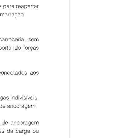
 para reapertar 
amarração.
rroceria, sem 
ortando forças 
conectados aos 
 indivisíveis, 
 de ancoragem.
s de ancoragem 
es da carga ou 