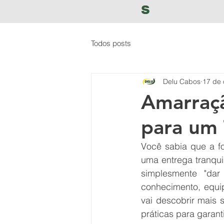
s
s
Todos posts
Delu Cabos
17 de 
Amarraçã
para um 
Você sabia que a f
uma entrega tranqui
simplesmente "dar
conhecimento, equi
vai descobrir mais 
práticas para garan