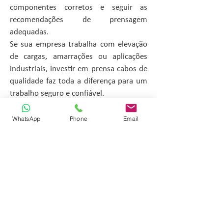
componentes corretos e seguir as
recomendações de prensagem
adequadas.
Se sua empresa trabalha com elevação
de cargas, amarrações ou aplicações
industriais, investir em prensa cabos de
qualidade faz toda a diferença para um
trabalho seguro e confiável.
Fabricadas conforme normas:
WhatsApp
Phone
Email
DIN 3093
Fabricação:
Alumínio Alloy e cobre
Recomendação:
Uso de alicate especial
para prensagem.